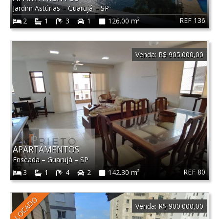
Jardim Astúrias
–
Guarujá
–
SP
REF 136
2
1
3
1
126.00 m²
Venda:
R$ 905.000,00
APARTAMENTOS
Enseada
–
Guarujá
–
SP
REF 80
3
1
4
2
142.30 m²
LOCADO
Venda:
R$ 900.000,00