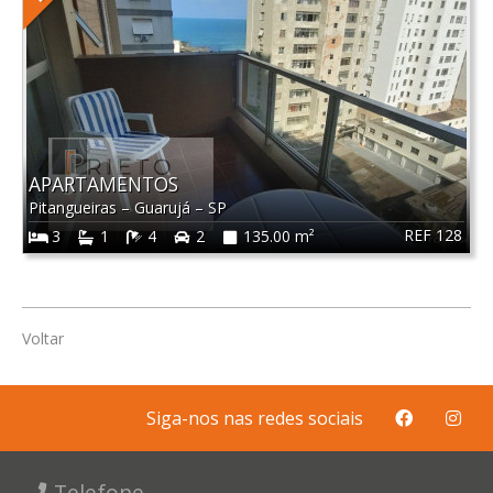
APARTAMENTOS
Pitangueiras
–
Guarujá
–
SP
REF 128
3
1
4
2
135.00 m²
Voltar
Siga-nos nas redes sociais
Telefone