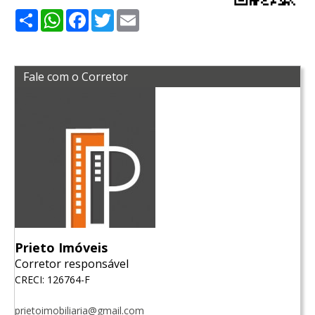
Share
WhatsApp
Facebook
Twitter
Email
Fale com o Corretor
Prieto Imóveis
Corretor responsável
CRECI: 126764-F
prietoimobiliaria@gmail.com