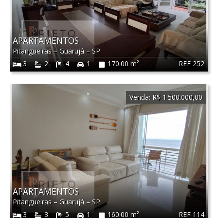
APARTAMENTOS
Pitangueiras
–
Guarujá
–
SP
REF 252
3
2
4
1
170.00 m²
Venda:
R$ 1.500.000,00
APARTAMENTOS
Pitangueiras
–
Guarujá
–
SP
REF 114
3
3
5
1
160.00 m²