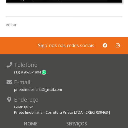
Voltar
Siga-nos nas redes sociais
Telefone
(13) 9 9625-1804
WhatsApp
E-mail
prietoimobiliaria@gmail.com
Endereço
Guarujá SP
Prieto Imobiliária - Corretora Prieto LTDA - CRECI 039463-J
HOME
SERVIÇOS