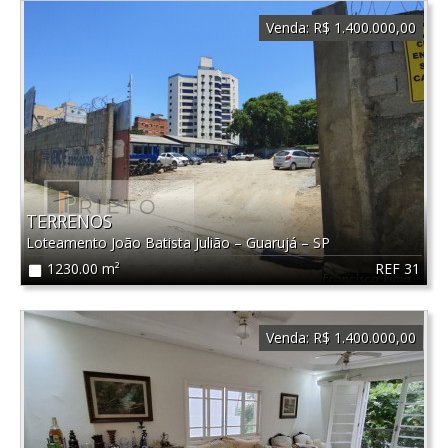
Venda:
R$ 1.400.000,00
TERRENOS
Loteamento João Batista Julião
–
Guarujá
–
SP
REF 31
1230.00 m²
Venda:
R$ 1.400.000,00