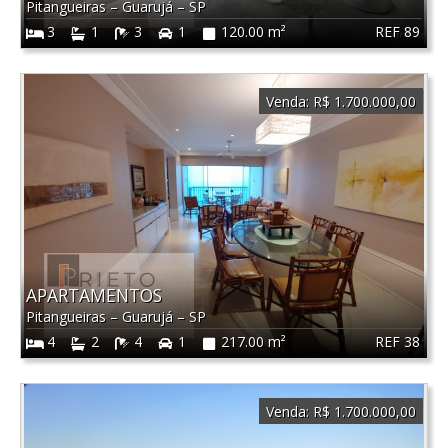
Pitangueiras
–
Guarujá
–
SP
REF 89
3
1
3
1
120.00 m²
Venda:
R$ 1.700.000,00
APARTAMENTOS
Pitangueiras
–
Guarujá
–
SP
REF 38
4
2
4
1
217.00 m²
Venda:
R$ 1.700.000,00