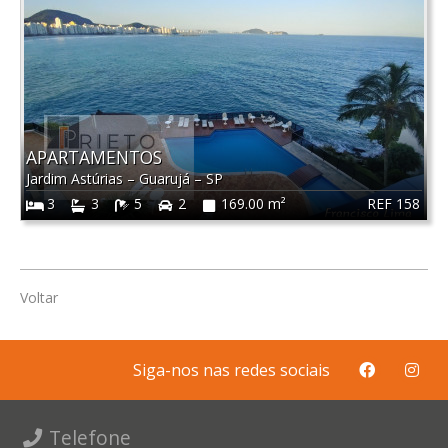
APARTAMENTOS
Jardim Astúrias
–
Guarujá
–
SP
REF 158
3
3
5
2
169.00 m²
Voltar
Siga-nos nas redes sociais
Telefone