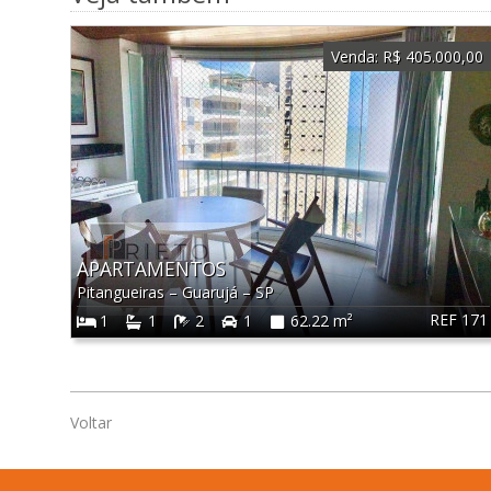
Venda:
R$ 405.000,00
APARTAMENTOS
Pitangueiras
–
Guarujá
–
SP
REF 171
1
1
2
1
62.22 m²
Voltar