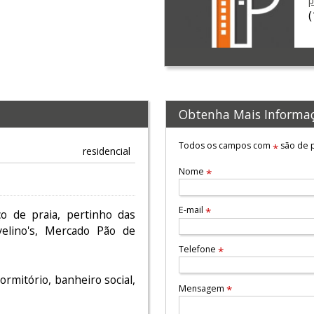
p
Obtenha Mais Informa
Todos os campos com
são de p
*
residencial
Nome
*
E-mail
*
ço de praia, pertinho das
velino's, Mercado Pão de
Telefone
*
rmitório, banheiro social,
Mensagem
*