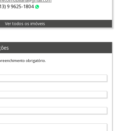
rietoimobiliaria@gmail.com
(13) 9 9625-1804
WhatsApp
Ver todos os imóveis
ções
reenchimento obrigatório.