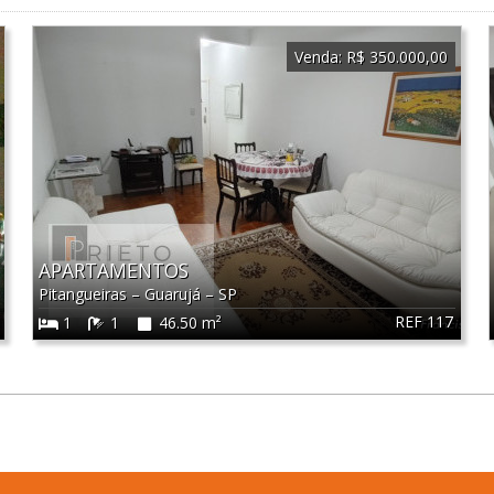
Venda:
R$ 350.000,00
APARTAMENTOS
Pitangueiras
–
Guarujá
–
SP
REF 117
1
1
46.50 m²