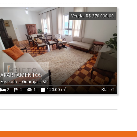
Venda:
R$ 370.000,00
APARTAMENTOS
Enseada
–
Guarujá
–
SP
REF 71
2
2
1
120.00 m²