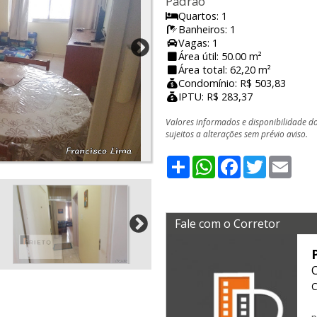
Padrão
Quartos: 1
Banheiros: 1
Vagas: 1
Área útil: 50.00 m²
Área total: 62,20 m²
Condomínio: R$ 503,83
IPTU: R$ 283,37
Valores informados e disponibilidade d
sujeitos a alterações sem prévio aviso.
Share
WhatsApp
Facebook
Twitter
Emai
Fale com o Corretor
C