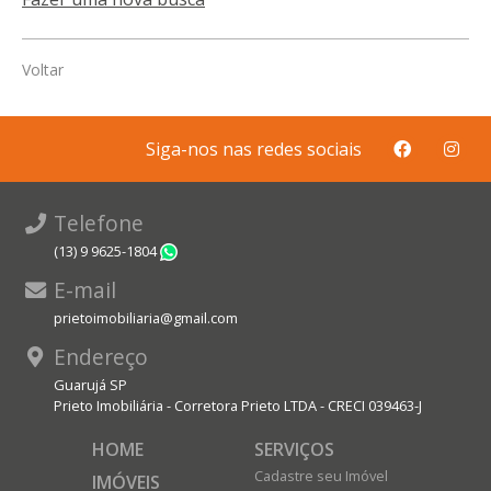
Voltar
Siga-nos nas redes sociais
Telefone
(13) 9 9625-1804
WhatsApp
E-mail
prietoimobiliaria@gmail.com
Endereço
Guarujá SP
Prieto Imobiliária - Corretora Prieto LTDA - CRECI 039463-J
HOME
SERVIÇOS
Cadastre seu Imóvel
IMÓVEIS