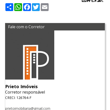
Share
WhatsApp
Facebook
Twitter
Email
Fale com o Corretor
Prieto Imóveis
Corretor responsável
CRECI: 126764-F
prietoimobiliaria@gmail.com