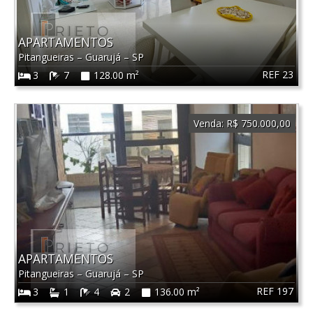
APARTAMENTOS
Pitangueiras
–
Guarujá
–
SP
REF 23
3
7
128.00 m²
Venda:
R$ 750.000,00
APARTAMENTOS
Pitangueiras
–
Guarujá
–
SP
REF 197
3
1
4
2
136.00 m²