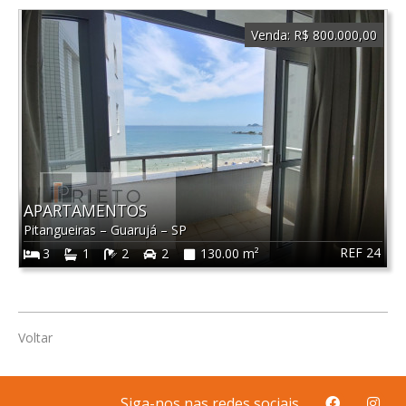
Venda:
R$ 800.000,00
APARTAMENTOS
Pitangueiras
–
Guarujá
–
SP
REF 24
3
1
2
2
130.00 m²
Voltar
Siga-nos nas redes sociais