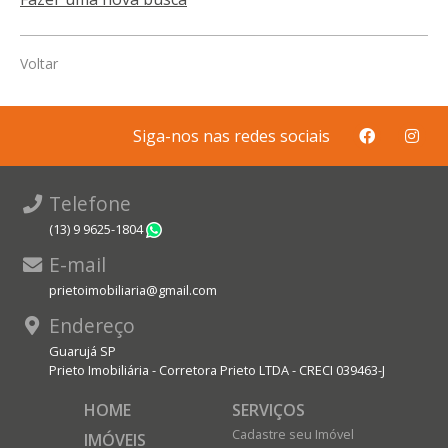
Voltar
Siga-nos nas redes sociais
Telefone
(13) 9 9625-1804
WhatsApp
E-mail
prietoimobiliaria@gmail.com
Endereço
Guarujá SP
Prieto Imobiliária - Corretora Prieto LTDA - CRECI 039463-J
HOME
SERVIÇOS
Cadastre seu Imóvel
IMÓVEIS