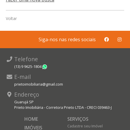
Voltar
Siga-nos nas redes sociais
Telefone
(13) 9 9625-1804
WhatsApp
E-mail
prietoimobiliaria@gmail.com
Endereço
Guarujá SP
Prieto Imobiliária - Corretora Prieto LTDA - CRECI 039463-J
HOME
SERVIÇOS
Cadastre seu Imóvel
IMÓVEIS