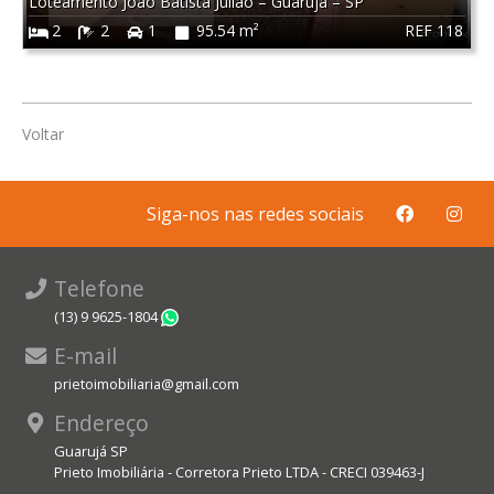
Loteamento João Batista Julião
–
Guarujá
–
SP
REF 118
2
2
1
95.54 m²
Voltar
Siga-nos nas redes sociais
Telefone
(13) 9 9625-1804
WhatsApp
E-mail
prietoimobiliaria@gmail.com
Endereço
Guarujá SP
Prieto Imobiliária - Corretora Prieto LTDA - CRECI 039463-J