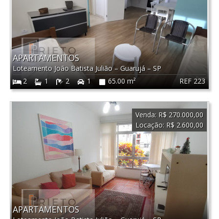
APARTAMENTOS
Loteamento João Batista Julião
–
Guarujá
–
SP
REF 223
2
1
2
1
65.00 m²
Venda:
R$ 270.000,00
Locação:
R$ 2.600,00
APARTAMENTOS