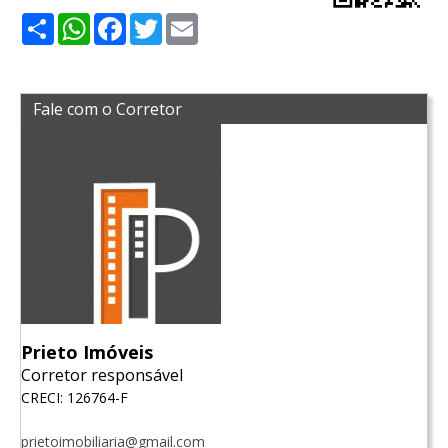
Share
WhatsApp
Facebook
Twitter
Email
Fale com o Corretor
Prieto Imóveis
Corretor responsável
CRECI: 126764-F
prietoimobiliaria@gmail.com