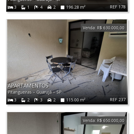
REF 178
3
1
4
2
196.28 m²
Venda:
R$ 630.000,00
APARTAMENTOS
Pitangueiras
–
Guarujá
–
SP
REF 237
3
2
3
2
115.00 m²
Venda:
R$ 650.000,00