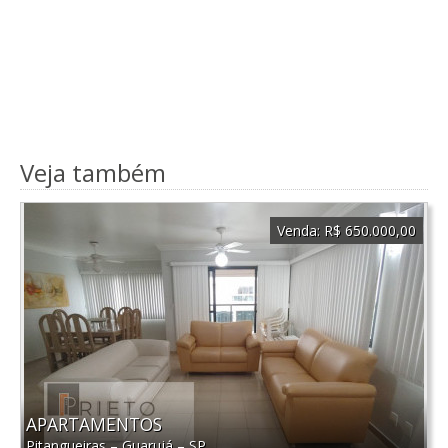
Veja também
Venda:
R$ 650.000,00
APARTAMENTOS
Pitangueiras
–
Guarujá
–
SP