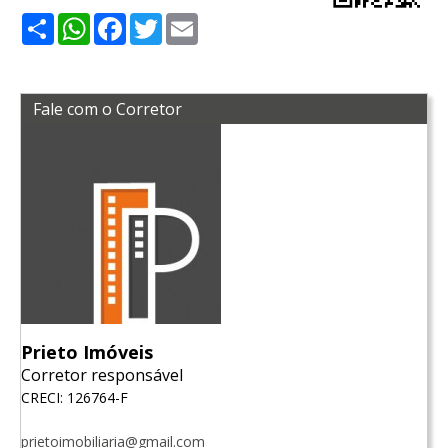
Share
WhatsApp
Facebook
Twitter
Email
Fale com o Corretor
Prieto Imóveis
Corretor responsável
CRECI: 126764-F
prietoimobiliaria@gmail.com