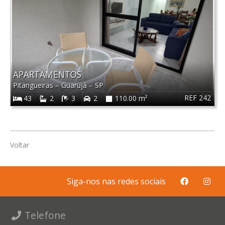
APARTAMENTOS
Pitangueiras
–
Guarujá
–
SP
REF 242
43
2
3
2
110.00 m²
Voltar
Siga-nos nas redes sociais
Telefone