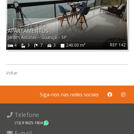
APARTAMENTOS
Jardim Astúrias
–
Guarujá
–
SP
REF 142
4
3
7
3
240.00 m²
Voltar
Siga-nos nas redes sociais
Telefone
(13) 9 9625-1804
WhatsApp
E-mail