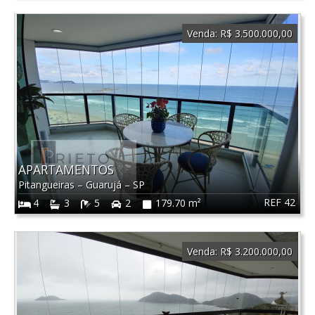
Venda:
R$ 3.500.000,00
APARTAMENTOS
Pitangueiras
–
Guarujá
–
SP
REF 42
4
3
5
2
179.70 m²
Venda:
R$ 3.200.000,00