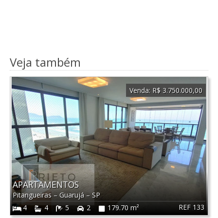
Veja também
Venda:
R$ 3.750.000,00
APARTAMENTOS
Pitangueiras
–
Guarujá
–
SP
REF 133
4
4
5
2
179.70 m²