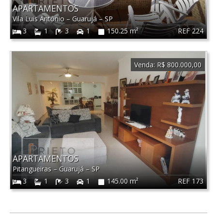
APARTAMENTOS
Vila Luis Antônio
–
Guarujá
–
SP
REF 224
3
1
3
1
150.25 m²
Venda:
R$ 800.000,00
APARTAMENTOS
Pitangueiras
–
Guarujá
–
SP
REF 173
3
1
3
1
145.00 m²