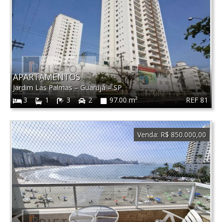
APARTAMENTOS
Jardim Las Palmas
–
Guarujá
–
SP
REF 81
3
1
3
2
97.00 m²
Venda:
R$ 850.000,00