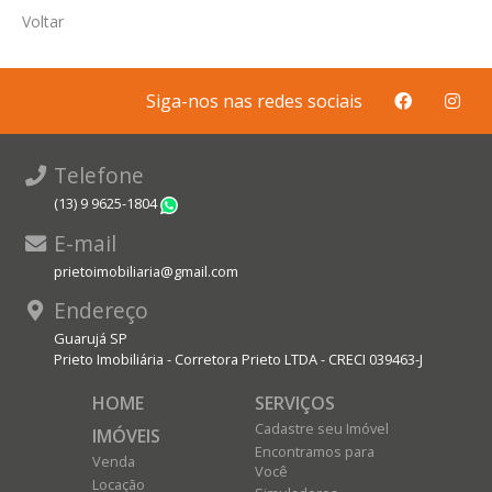
Voltar
Siga-nos nas redes sociais
Telefone
(13) 9 9625-1804
WhatsApp
E-mail
prietoimobiliaria@gmail.com
Endereço
Guarujá SP
Prieto Imobiliária - Corretora Prieto LTDA - CRECI 039463-J
HOME
SERVIÇOS
Cadastre seu Imóvel
IMÓVEIS
Encontramos para
Venda
Você
Locação